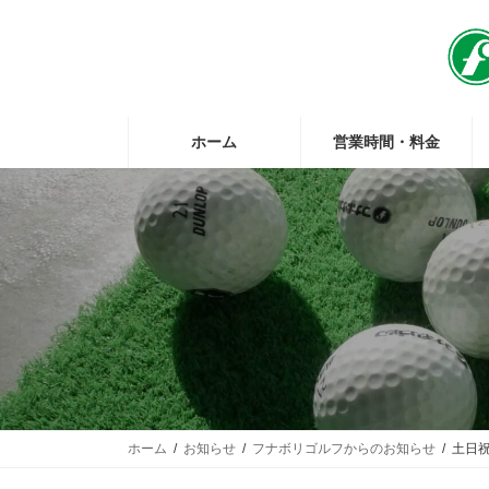
コ
ナ
ン
ビ
テ
ゲ
ン
ー
ツ
シ
へ
ョ
ホーム
営業時間・料金
ス
ン
キ
に
ッ
移
プ
動
ホーム
お知らせ
フナボリゴルフからのお知らせ
土日